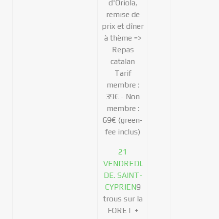
d'Oriola,
remise de
prix et dîner
à thème =>
Repas
catalan
Tarif
membre :
39€ - Non
membre :
69€ (green-
fee inclus)
21
VENDREDI.
DE. SAINT-
CYPRIEN
9
trous sur la
FORET +