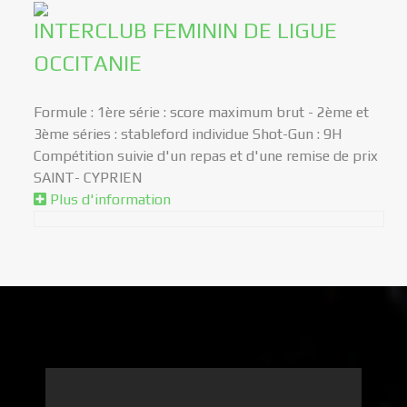
INTERCLUB FEMININ DE LIGUE
OCCITANIE
Formule : 1ère série : score maximum brut - 2ème et
3ème séries : stableford individue Shot-Gun : 9H
Compétition suivie d'un repas et d'une remise de prix
SAINT- CYPRIEN
Plus d'information