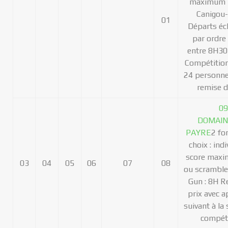
maximum b
Canigou-
01
Départs éc
par ordre
entre 8H30
Compétition
24 personne
remise d
09
DOMAIN
PAYRE
2 fo
choix : ind
score maxi
03
04
05
06
07
08
ou scramble
Gun : 8H R
prix avec a
suivant à la 
compéti