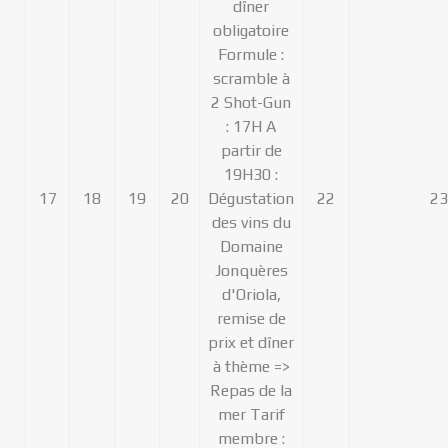
dîner
obligatoire
Formule :
scramble à
2 Shot-Gun
: 17H A
partir de
19H30 :
17
18
19
20
Dégustation
22
23
des vins du
Domaine
Jonquères
d'Oriola,
remise de
prix et dîner
à thème =>
Repas de la
mer Tarif
membre :