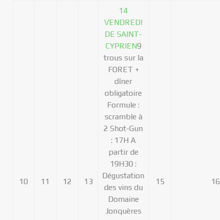
14
VENDREDI
DE SAINT-
CYPRIEN
9
trous sur la
FORET +
dîner
obligatoire
Formule :
scramble à
2 Shot-Gun
: 17H A
partir de
19H30 :
Dégustation
10
11
12
13
15
16
des vins du
Domaine
Jonquères